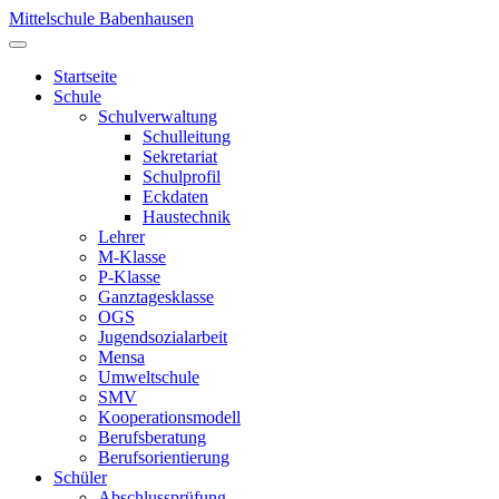
Mittelschule Babenhausen
Startseite
Schule
Schulverwaltung
Schulleitung
Sekretariat
Schulprofil
Eckdaten
Haustechnik
Lehrer
M-Klasse
P-Klasse
Ganztagesklasse
OGS
Jugendsozialarbeit
Mensa
Umweltschule
SMV
Kooperationsmodell
Berufsberatung
Berufsorientierung
Schüler
Abschlussprüfung