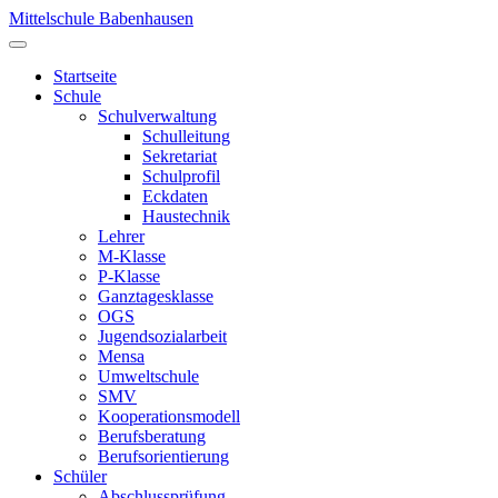
Mittelschule Babenhausen
Startseite
Schule
Schulverwaltung
Schulleitung
Sekretariat
Schulprofil
Eckdaten
Haustechnik
Lehrer
M-Klasse
P-Klasse
Ganztagesklasse
OGS
Jugendsozialarbeit
Mensa
Umweltschule
SMV
Kooperationsmodell
Berufsberatung
Berufsorientierung
Schüler
Abschlussprüfung