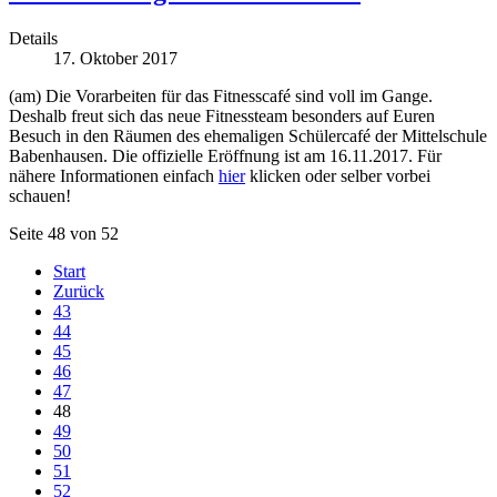
Details
17. Oktober 2017
(am) Die Vorarbeiten für das Fitnesscafé sind voll im Gange.
Deshalb freut sich das neue Fitnessteam besonders auf Euren
Besuch in den Räumen des ehemaligen Schülercafé der Mittelschule
Babenhausen. Die offizielle Eröffnung ist am 16.11.2017. Für
nähere Informationen einfach
hier
klicken oder selber vorbei
schauen!
Seite 48 von 52
Start
Zurück
43
44
45
46
47
48
49
50
51
52