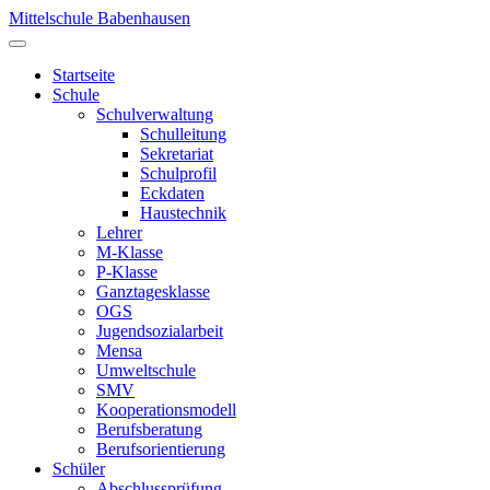
Mittelschule Babenhausen
Startseite
Schule
Schulverwaltung
Schulleitung
Sekretariat
Schulprofil
Eckdaten
Haustechnik
Lehrer
M-Klasse
P-Klasse
Ganztagesklasse
OGS
Jugendsozialarbeit
Mensa
Umweltschule
SMV
Kooperationsmodell
Berufsberatung
Berufsorientierung
Schüler
Abschlussprüfung